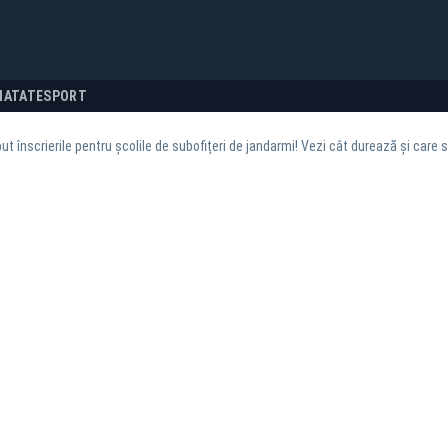
NATATE
SPORT
ut înscrierile pentru școlile de subofițeri de jandarmi! Vezi cât durează și care 