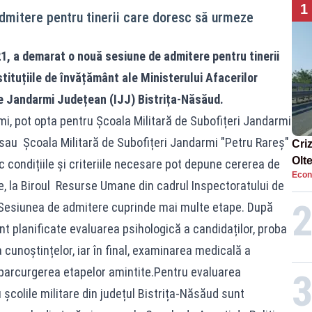
1
dmitere pentru tinerii care doresc să urmeze
1, a demarat o nouă sesiune de admitere pentru tinerii
tituțiile de învățământ ale Ministerului Afacerilor
e Jandarmi Județean (IJJ) Bistrița-Năsăud.
mi, pot opta pentru Școala Militară de Subofițeri Jandarmi
sau Școala Militară de Subofițeri Jandarmi "Petru Rareș"
Cri
Olt
c condițiile și criteriile necesare pot depune cererea de
Econ
ene
ie, la Biroul Resurse Umane din cadrul Inspectoratului de
Sesiunea de admitere cuprinde mai multe etape. După
nt planificate evaluarea psihologică a candidaților, proba
 cunoștințelor, iar în final, examinarea medicală a
parcurgerea etapelor amintite.Pentru evaluarea
 școlile militare din județul Bistrița-Năsăud sunt