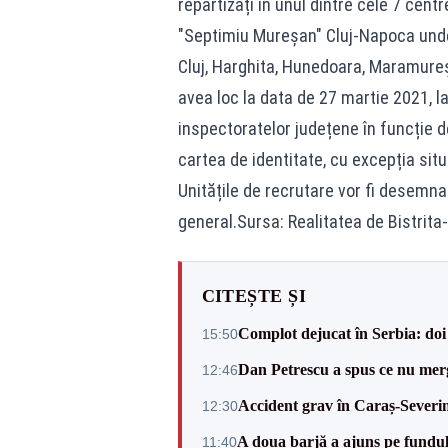
repartizați în unul dintre cele 7 cent
"Septimiu Mureșan" Cluj-Napoca unde vo
Cluj, Harghita, Hunedoara, Maramureș,
avea loc la data de 27 martie 2021, la 
inspectoratelor județene în funcție d
cartea de identitate, cu excepția situ
Unitățile de recrutare vor fi desemnat
general.Sursa: Realitatea de Bistrit
CITEȘTE ȘI
Complot dejucat în Serbia: doi 
15:50
Dan Petrescu a spus ce nu merg
12:46
Accident grav în Caraș-Severin.
12:30
A doua barjă a ajuns pe fundu
11:40