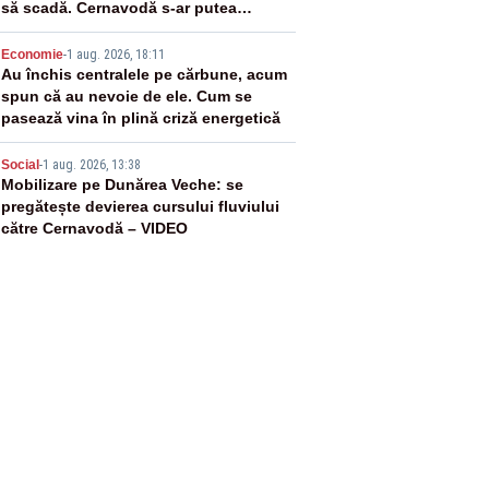
să scadă. Cernavodă s-ar putea
închide în 4 zile
4
Economie
-
1 aug. 2026, 18:11
Au închis centralele pe cărbune, acum
spun că au nevoie de ele. Cum se
pasează vina în plină criză energetică
5
Social
-
1 aug. 2026, 13:38
Mobilizare pe Dunărea Veche: se
pregătește devierea cursului fluviului
către Cernavodă – VIDEO