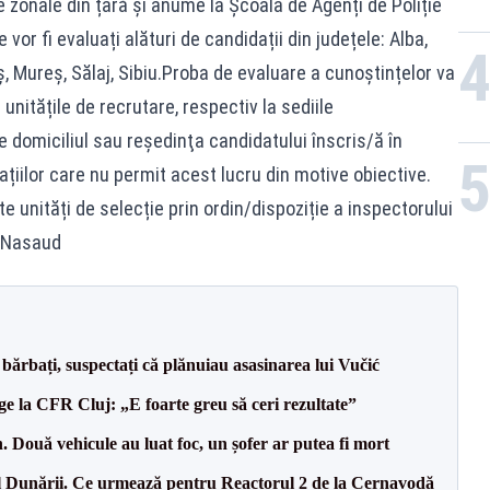
re zonale din țară și anume la Școala de Agenți de Poliție
r fi evaluați alături de candidații din județele: Alba,
 Mureș, Sălaj, Sibiu.Proba de evaluare a cunoștințelor va
unitățile de recrutare, respectiv la sediile
e domiciliul sau reşedinţa candidatului înscris/ă în
ațiilor care nu permit acest lucru din motive obiective.
e unități de selecție prin ordin/dispoziție a inspectorului
a-Nasaud
bărbați, suspectați că plănuiau asasinarea lui Vučić
e la CFR Cluj: „E foarte greu să ceri rezultate”
 Două vehicule au luat foc, un șofer ar putea fi mort
l Dunării. Ce urmează pentru Reactorul 2 de la Cernavodă