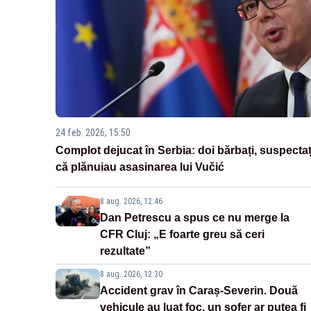
24 feb. 2026, 15:50
Complot dejucat în Serbia: doi bărbați, suspectaț
că plănuiau asasinarea lui Vučić
8 aug. 2026, 12:46
Dan Petrescu a spus ce nu merge la
CFR Cluj: „E foarte greu să ceri
rezultate”
8 aug. 2026, 12:30
Accident grav în Caraș-Severin. Două
vehicule au luat foc, un șofer ar putea fi