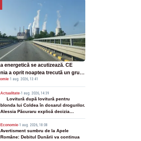
za energetică se acutizează. CE
enia a oprit noaptea trecută un grup
omie
·
1 aug. 2026, 13:41
rgetic de la Rovinari
2
Actualitate
-
1 aug. 2026, 14:39
Lovitură după lovitură pentru
blonda lui Coldea în dosarul drogurilor.
Alessia Păcuraru explică decizia
magistraților
3
Economie
-
1 aug. 2026, 18:08
Avertisment sumbru de la Apele
Române: Debitul Dunării va continua