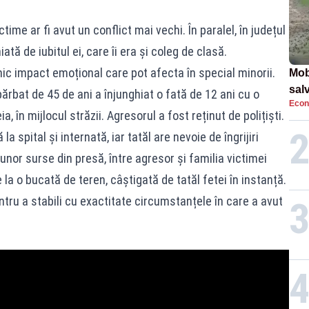
ctime ar fi avut un conflict mai vechi. În paralel, în județul
ată de iubitul ei, care îi era și coleg de clasă.
nic impact emoțional care pot afecta în special minorii.
Mob
sal
 bărbat de 45 de ani a înjunghiat o fată de 12 ani cu o
Econ
Arm
ia, în mijlocul străzii. Agresorul a fost reținut de polițiști.
apa
a spital și internată, iar tatăl are nevoie de îngrijiri
 unor surse din presă, între agresor și familia victimei
 la o bucată de teren, câștigată de tatăl fetei în instanță.
ntru a stabili cu exactitate circumstanțele în care a avut