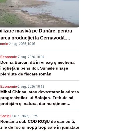
ilizare masivă pe Dunăre, pentru
varea producției la Cernavodă.
omie
·
2 aug. 2026, 10:07
ata va detona o stâncă și va devia
 fluviului - IMAGINI AERIENE
2
Economie
-
2 aug. 2026, 10:09
Dorina Barcari dă în vileag șmecheria
înghețării pensiilor. Sumele uriașe
pierdute de fiecare român
3
Economie
-
2 aug. 2026, 10:12
Mihai Chirica, atac devastator la adresa
progresiștilor lui Bolojan: Trebuie să
protejăm și natura, dar nu șținem
omaneii în stare permanentă de alertă
4
Social
-
2 aug. 2026, 10:25
România sub COD ROȘU de caniculă,
zile de foc și nopți tropicale în jumătate