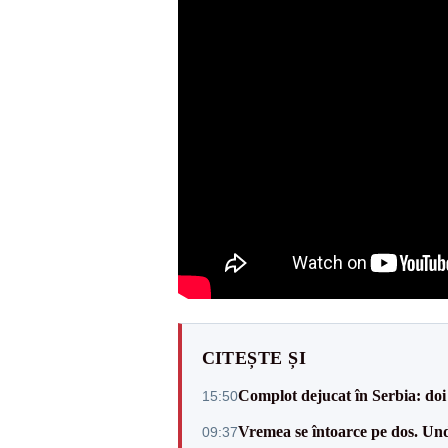
CITEȘTE ȘI
Complot dejucat în Serbia: doi 
15:50
Vremea se întoarce pe dos. Und
09:37