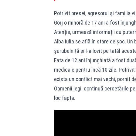
Potrivit presei, agresorul și familia vi
Gorj o minoră de 17 ani a fost înjunghi
Atenție, urmează informații cu puter
Alba Iulia se află în stare de șoc. Un
șurubelniță și l-a lovit pe tatăl aceste
Fata de 12 ani înjunghiată a fost dusă l
medicale pentru încă 10 zile. Potrivit
exista un conflict mai vechi, pornit de
Oamenii legii continuă cercetările pe
loc fapta.